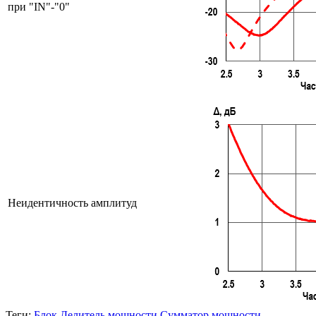
при "IN"-"0"
Неидентичность амплитуд
Теги:
Блок
Делитель мощности
Сумматор мощности