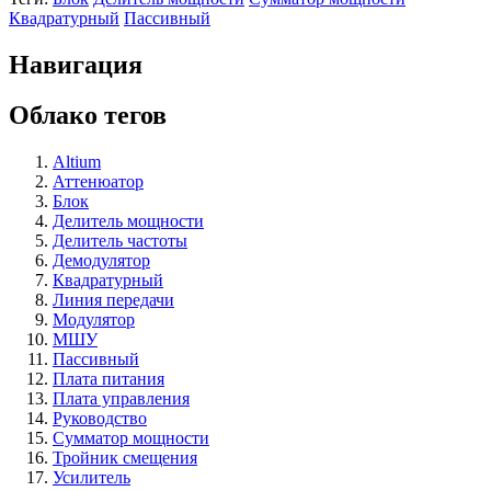
Квадратурный
Пассивный
Навигация
Облако тегов
Altium
Аттенюатор
Блок
Делитель мощности
Делитель частоты
Демодулятор
Квадратурный
Линия передачи
Модулятор
МШУ
Пассивный
Плата питания
Плата управления
Руководство
Сумматор мощности
Тройник смещения
Усилитель