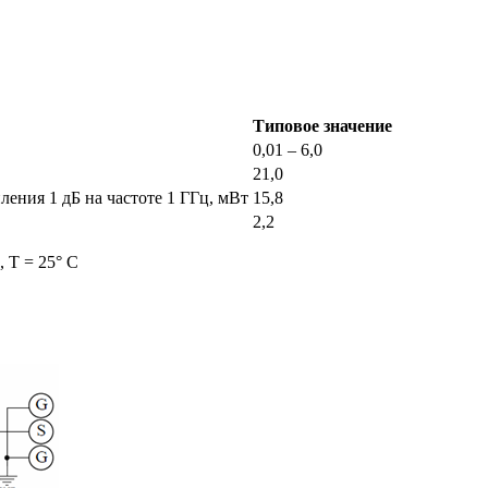
Типовое значение
0,01 – 6,0
21,0
ения 1 дБ на частоте 1 ГГц, мВт
15,8
2,2
, Т = 25° С