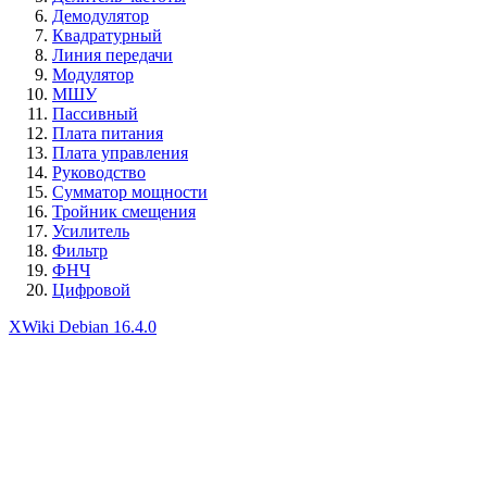
Демодулятор
Квадратурный
Линия передачи
Модулятор
МШУ
Пассивный
Плата питания
Плата управления
Руководство
Сумматор мощности
Тройник смещения
Усилитель
Фильтр
ФНЧ
Цифровой
XWiki Debian 16.4.0